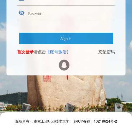
首次登录
请点击
【账号激活】
忘记密码
Face Login
微信扫一扫
The camera will be turned on soon. Please pay attention to your privacy
Send verification code
首次登录
请点击
【账号激活】
忘记密码
首次登录
请点击
【账号激活】
忘记密码
版权所有 ：南京工业职业技术大学 苏ICP备案：10218624号-2