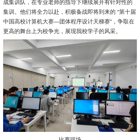
成集训队，在专业老师的指导下继续展开有针对性的
集训。他们将全力以赴，积极备战即将到来的 “第十届
中国高校计算机大赛—团体程序设计天梯赛”，争取在
更高的舞台上为校争光，展现我校学子的风采。
比赛现场