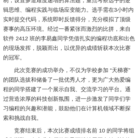
制，设置多道难度递增的算法题，重点考察选手的逻
辑思维、编程实践与临场应变能力。选手需在3小时内
实时提交代码，系统即时反馈得分，充分模拟了顶级
赛事的高压环境。经过一番紧张而激烈的比拼，来自
软件 2412 班的李易鑫同学凭借扎实的编程功底和出色
的现场发挥，脱颖而出，以优异的成绩斩获本次比赛
的冠军。
此次竞赛的成功举办，不仅为学校参加 “天梯赛”
的团队选拔和储备了一批优秀人才，更为广大热爱编
程的同学搭建了一个展示自我、交流学习的平台。通
过营造浓厚的科技创新氛围，进一步激发了同学们学
习编程的兴趣和潜能，鼓励他们在计算机领域不断探
索和挑战自我。
竞赛结束后，本次比赛成绩排名前 10 的同学将组