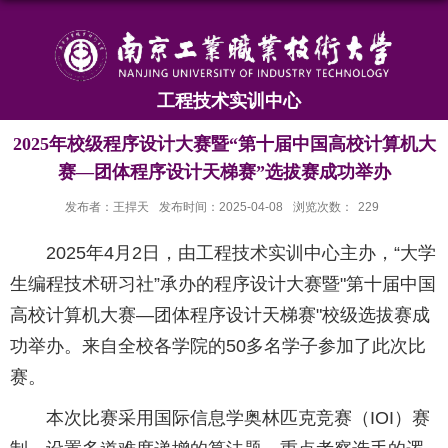
工程技术实训中心
2025年校级程序设计大赛暨“第十届中国高校计算机大
赛—团体程序设计天梯赛”选拔赛成功举办
发布者：王捍天
发布时间：2025-04-08
浏览次数：
229
2025年4月2日，由工程技术实训中心主办，“大学
生编程技术研习社”承办的程序设计大赛暨"第十届中国
高校计算机大赛—团体程序设计天梯赛"校级选拔赛成
功举办。来自全校各学院的50多名学子参加了此次比
赛。
本次比赛采用国际信息学奥林匹克竞赛（IOI）赛