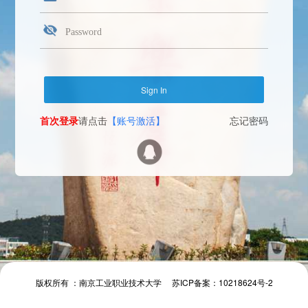
首次登录
请点击
【账号激活】
忘记密码
Face Login
微信扫一扫
The camera will be turned on soon. Please pay attention to your privacy
Send verification code
首次登录
请点击
【账号激活】
忘记密码
首次登录
请点击
【账号激活】
忘记密码
版权所有 ：南京工业职业技术大学 苏ICP备案：10218624号-2